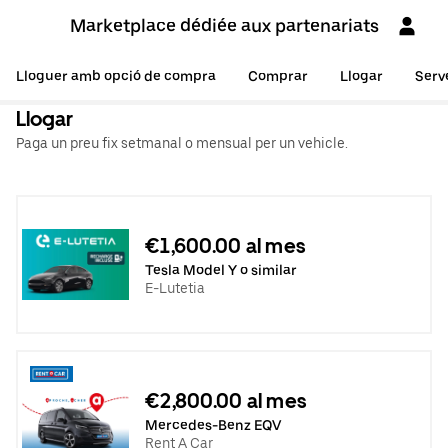
Marketplace dédiée aux partenariats
Lloguer amb opció de compra
Comprar
Llogar
Serv
Llogar
Paga un preu fix setmanal o mensual per un vehicle.
€1,600.00 al mes
Tesla Model Y o similar
E-Lutetia
€2,800.00 al mes
Mercedes-Benz EQV
Rent A Car