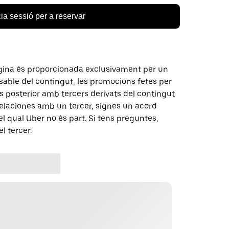
cia sessió per a reservar
gina és proporcionada exclusivament per un
nsable del contingut, les promocions fetes per
 posterior amb tercers derivats del contingut
elaciones amb un tercer, signes un acord
 qual Uber no és part. Si tens preguntes,
l tercer.