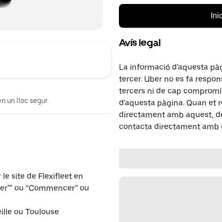
Ini
Avís legal
La informació d'aquesta pà
tercer. Uber no es fa respo
tercers ni de cap compromís
n un lloc segur.
d'aquesta pàgina. Quan et r
directament amb aquest, del
contacta directament amb e
e site de Flexifleet en
ver"" ou “Commencer” ou
eille ou Toulouse