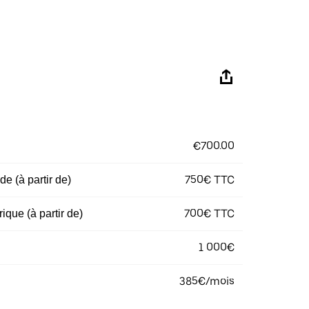
€700.00
750€ TTC
e (à partir de)
700€ TTC
ique (à partir de)
1 000€
385€/mois