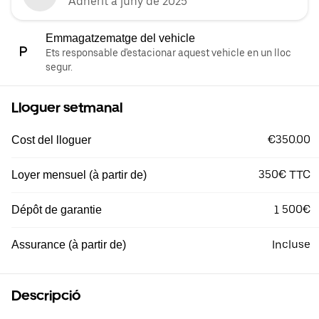
Adherit a juny de 2025
Emmagatzematge del vehicle
Ets responsable d'estacionar aquest vehicle en un lloc
segur.
Lloguer setmanal
€350.00
Cost del lloguer
350€ TTC
Loyer mensuel (à partir de)
1 500€
Dépôt de garantie
Incluse
Assurance (à partir de)
Descripció