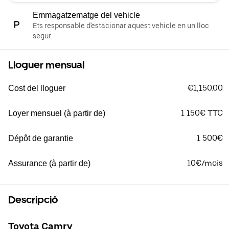
Emmagatzematge del vehicle
Ets responsable d'estacionar aquest vehicle en un lloc
segur.
Lloguer mensual
€1,150.00
Cost del lloguer
1 150€ TTC
Loyer mensuel (à partir de)
1 500€
Dépôt de garantie
10€/mois
Assurance (à partir de)
Descripció
Toyota Camry