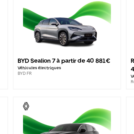
BYD Sealion 7 à partir de 40 881€
R
Véhicules électriques
BYD FR
V
R