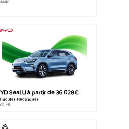
issan
YD Seal U à partir de 36 028€
éhicules électriques
YD FR