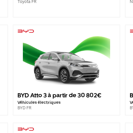
Toyota FR
N
BYD Atto 3 à partir de 30 802€
B
Véhicules électriques
V
BYD FR
B