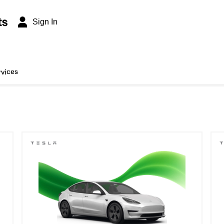
ts
Sign In
rvices