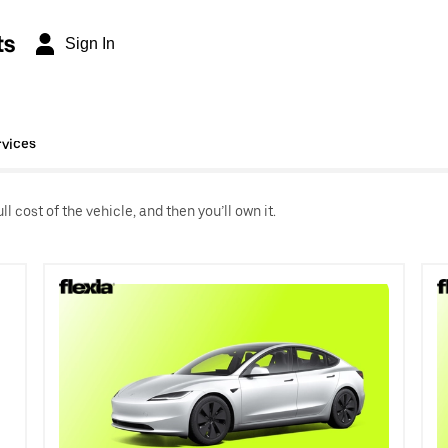
ts
Sign In
rvices
l cost of the vehicle, and then you’ll own it.