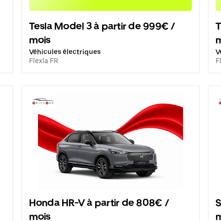
Tesla Model 3 à partir de 999€ /
T
mois
Véhicules électriques
V
Flexla FR
F
Honda HR-V à partir de 808€ /
S
mois