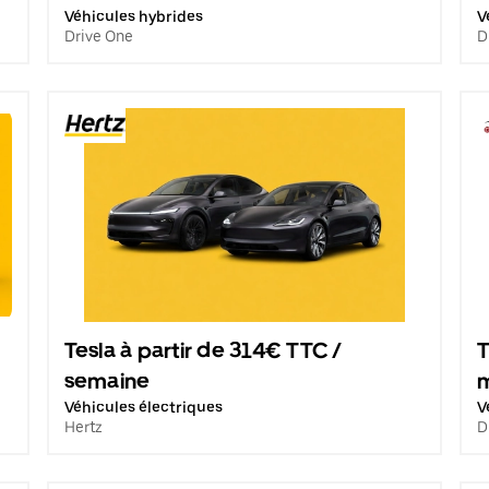
Véhicules hybrides
V
Drive One
D
Tesla à partir de 314€ TTC /
T
semaine
Véhicules électriques
V
Hertz
D