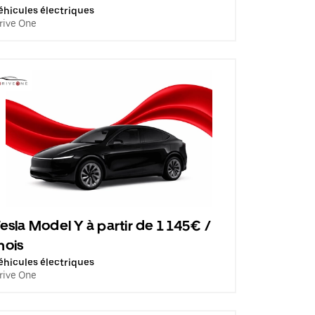
éhicules électriques
rive One
esla Model Y à partir de 1 145€ /
mois
éhicules électriques
rive One