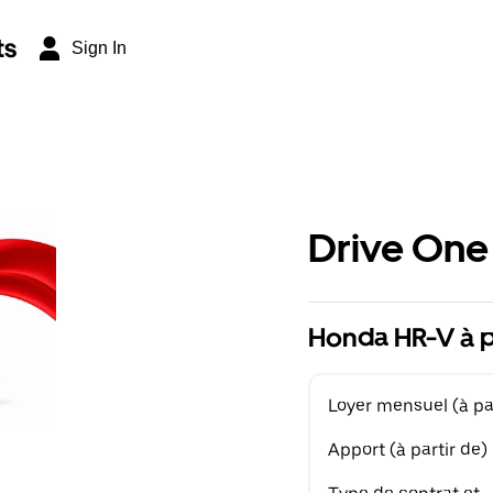
ts
Sign In
Drive One
Honda HR-V à p
Loyer mensuel (à par
Apport (à partir de)