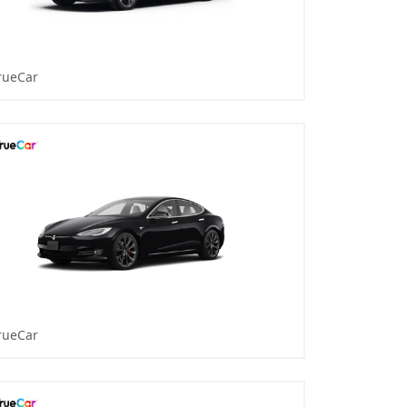
rueCar
rueCar