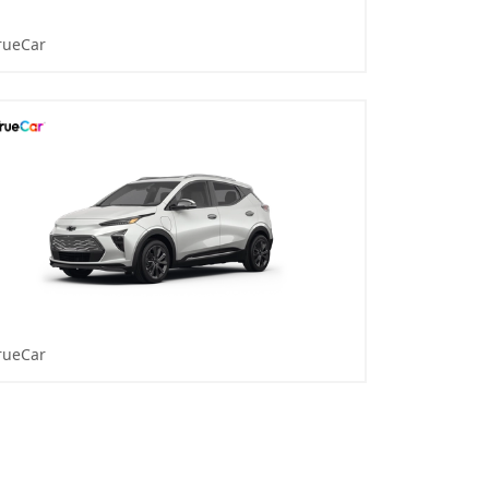
rueCar
rueCar