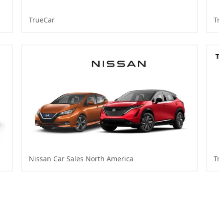
TrueCar
T
Nissan Car Sales North America
T