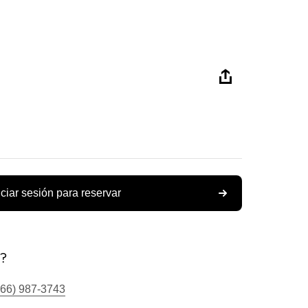
iciar sesión para reservar
s?
866) 987-3743