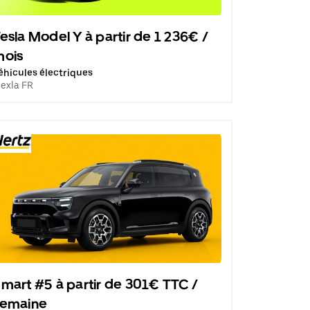
esla Model Y à partir de 1 236€ /
mois
éhicules électriques
lexla FR
mart #5 à partir de 301€ TTC /
semaine