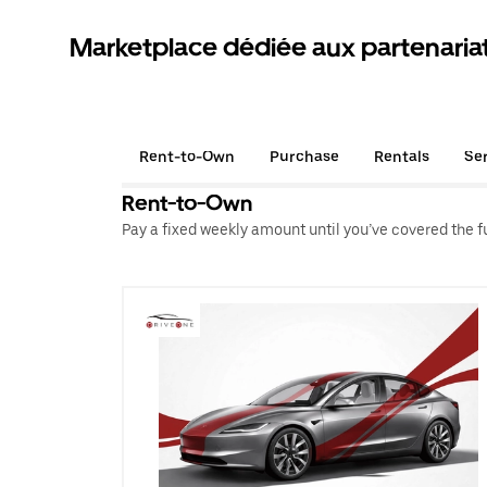
Marketplace dédiée aux partenaria
Rent-to-Own
Purchase
Rentals
Se
Rent-to-Own
Pay a fixed weekly amount until you’ve covered the ful