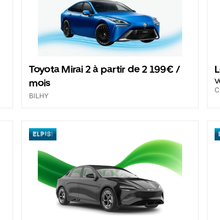
Toyota Mirai 2 à partir de 2 199€ /
L
mois
V
C
BILHY