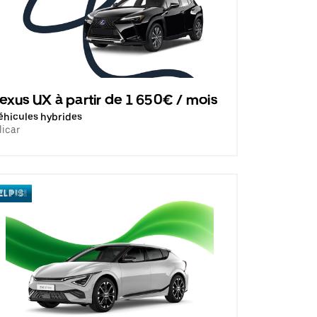
exus UX à partir de 1 650€ / mois
éhicules hybrides
licar