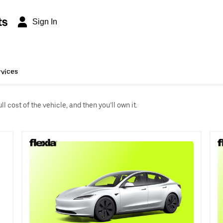
ts
Sign In
rvices
l cost of the vehicle, and then you’ll own it.