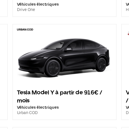
Véhicules électriques
V
Drive One
H
Tesla Model Y à partir de 916€ /
V
mois
/
Véhicules électriques
V
Urban COD
D