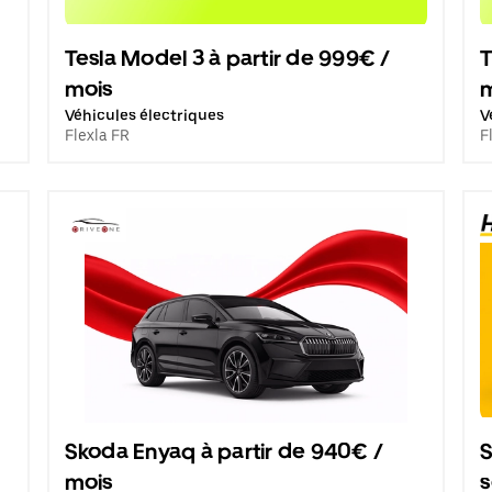
Tesla Model 3 à partir de 999€ /
T
mois
Véhicules électriques
V
Flexla FR
F
Skoda Enyaq à partir de 940€ /
S
mois