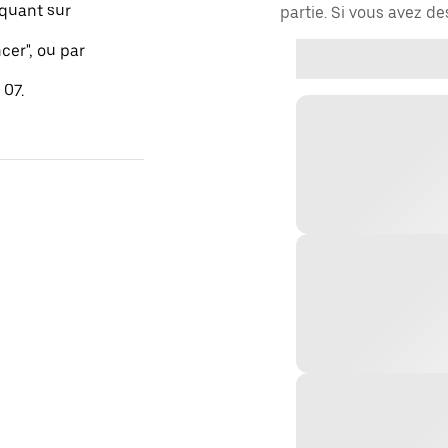
quant sur
partie. Si vous avez d
er", ou par
 07.