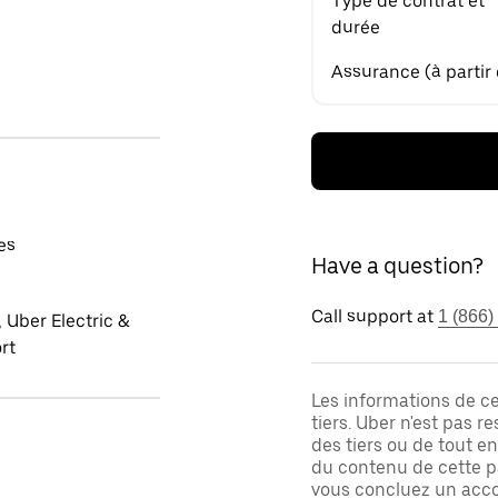
Type de contrat et
durée
Assurance (à partir
es
Have a question?
Call support at
1 (866)
 Uber Electric &
rt
Les informations de c
tiers. Uber n'est pas 
des tiers ou de tout e
du contenu de cette pa
vous concluez un acco