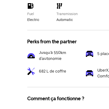
Fuel
Transmission
Electric
Automatic
Perks from the partner
Jusqu'à 550km
5 plac
d'autonomie
UberX,
682 L de coffre
Comfo
Comment ça fonctionne ?