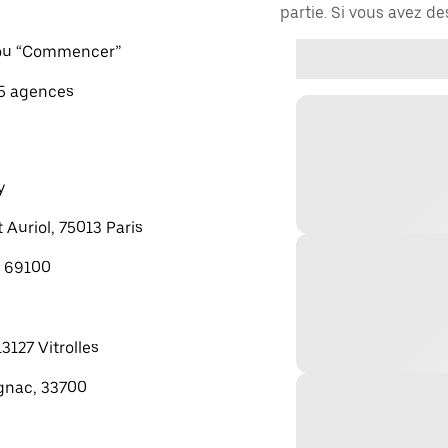
partie. Si vous avez d
" ou “Commencer”
 5 agences
y
 Auriol, 75013 Paris
, 69100
13127 Vitrolles
gnac, 33700