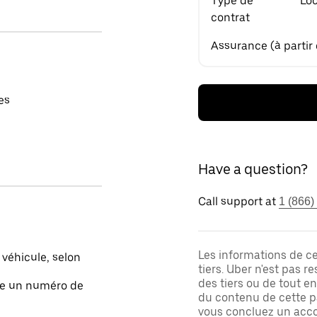
Type de
Loc
contrat
Assurance (à partir
es
Have a question?
Call support at
1 (866)
Les informations de c
 véhicule, selon
tiers. Uber n'est pas 
des tiers ou de tout e
ite un numéro de
du contenu de cette pa
vous concluez un acco