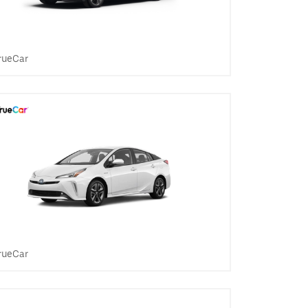
rueCar
rueCar