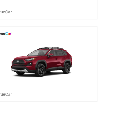
rueCar
rueCar