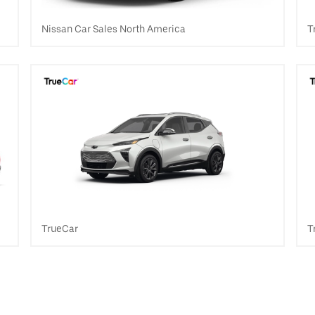
Nissan Car Sales North America
T
TrueCar
T