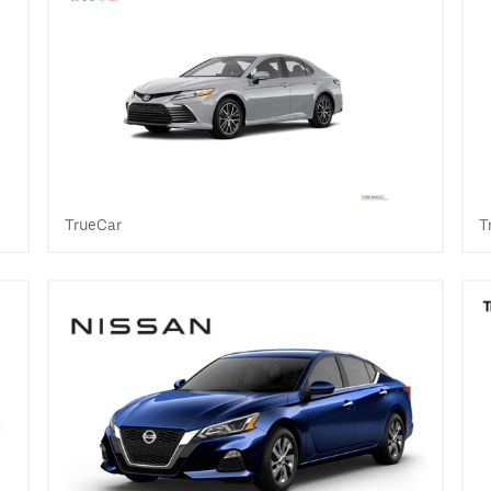
TrueCar
T