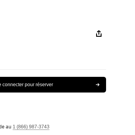
 connecter pour réserver
ide au
1 (866) 987-3743