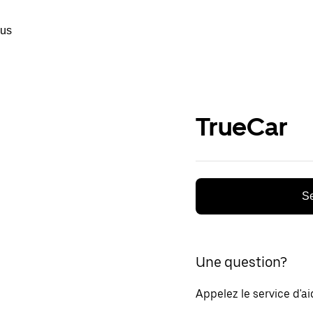
ous
TrueCar
Se
Une question?
Appelez le service d'a