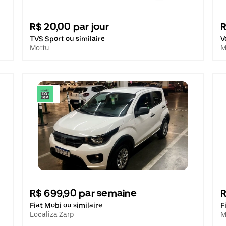
R$ 20,00 par jour
R
TVS Sport ou similaire
V
Mottu
M
R$ 699,90 par semaine
R
Fiat Mobi ou similaire
F
Localiza Zarp
M