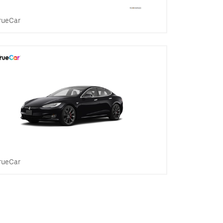
rueCar
rueCar