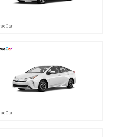
rueCar
rueCar