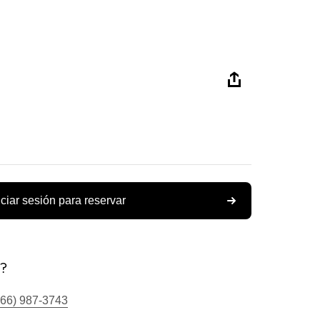
iciar sesión para reservar
s?
866) 987-3743