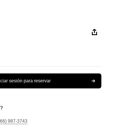
iciar sesión para reservar
s?
866) 987-3743