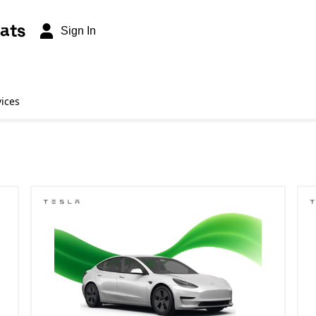
ats
Sign In
vices