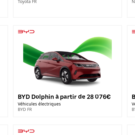
Toyota FR
N
BYD Dolphin à partir de 28 076€
B
Véhicules électriques
V
BYD FR
B