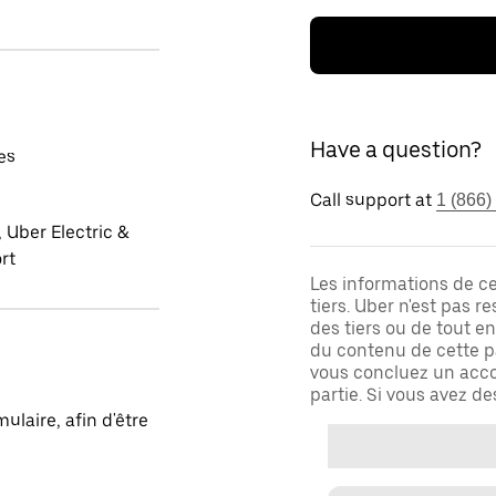
Have a question?
es
Call support at
1 (866)
 Uber Electric &
rt
Les informations de c
tiers. Uber n'est pas 
des tiers ou de tout e
du contenu de cette pa
vous concluez un acco
partie. Si vous avez d
laire, afin d'être