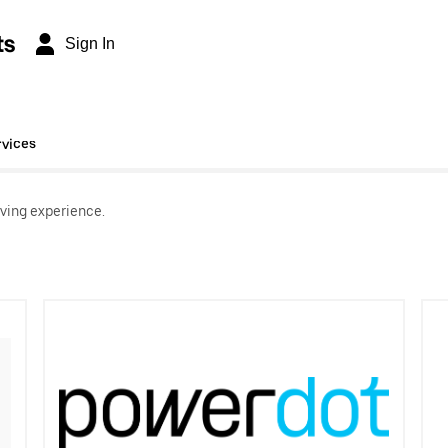
ts
Sign In
rvices
ving experience.