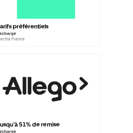
arifs préférentiels
echarge
lectra France
usqu'à 51% de remise
echarge