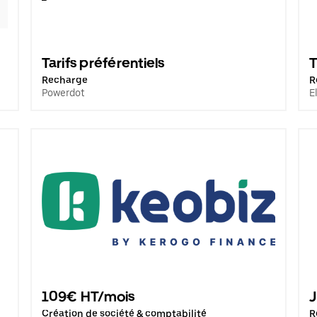
Tarifs préférentiels
T
Recharge
R
Powerdot
E
109€ HT/mois
J
Création de société & comptabilité
R