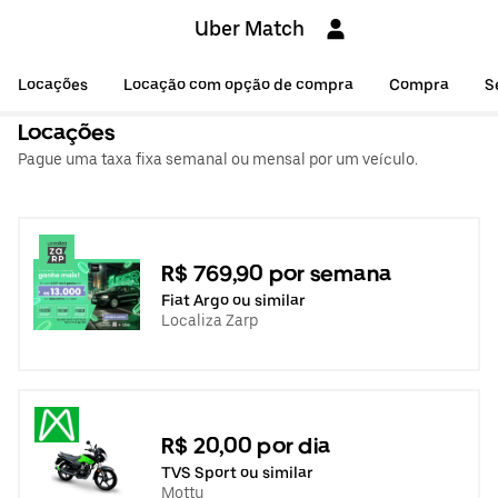
Uber Match
Locações
Locação com opção de compra
Compra
S
Locações
Pague uma taxa fixa semanal ou mensal por um veículo.
R$ 769,90 por semana
Fiat Argo ou similar
Localiza Zarp
R$ 20,00 por dia
TVS Sport ou similar
Mottu