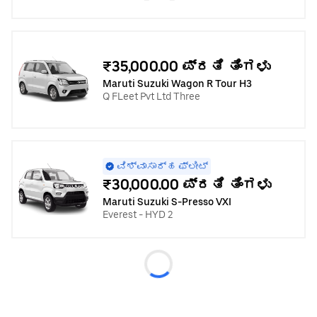
₹35,000.00 ಪ್ರತಿ ತಿಂಗಳು
Maruti Suzuki Wagon R Tour H3
Q FLeet Pvt Ltd Three
ವಿಶ್ವಾಸಾರ್ಹ ಫ್ಲೀಟ್
₹30,000.00 ಪ್ರತಿ ತಿಂಗಳು
Maruti Suzuki S-Presso VXI
Everest - HYD 2