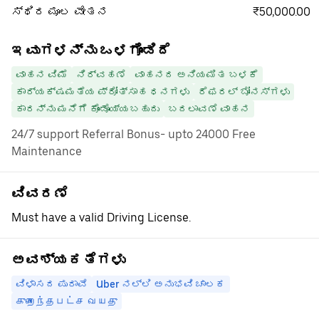
₹50,000.00
ಸ್ಥಿರ ಮೂಲ ವೇತನ
ಇವುಗಳನ್ನು ಒಳಗೊಂಡಿದೆ
ವಾಹನ ವಿಮೆ
ನಿರ್ವಹಣೆ
ವಾಹನದ ಅನಿಯಮಿತ ಬಳಕೆ
ಕಾರ್ಯಕ್ಷಮತೆಯ ಪ್ರೋತ್ಸಾಹ ಧನಗಳು
ರೆಫರಲ್ ಬೋನಸ್‌ಗಳು
ಕಾರನ್ನು ಮನೆಗೆ ಕೊಂಡೊಯ್ಯಬಹುದು
ಬದಲಾವಣೆ ವಾಹನ
24/7 support Referral Bonus- upto 24000 Free
Maintenance
ವಿವರಣೆ
Must have a valid Driving License.
ಅವಶ್ಯಕತೆಗಳು
ವಿಳಾಸದ ಪುರಾವೆ
Uber ನಲ್ಲಿ ಅನುಭವಿ ಚಾಲಕ
குறைந்தபட்ச வயது