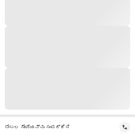
ಬೆಂಬಲ ಸೇವೆಯನ್ನು ಸಂಪರ್ಕಿಸಿ