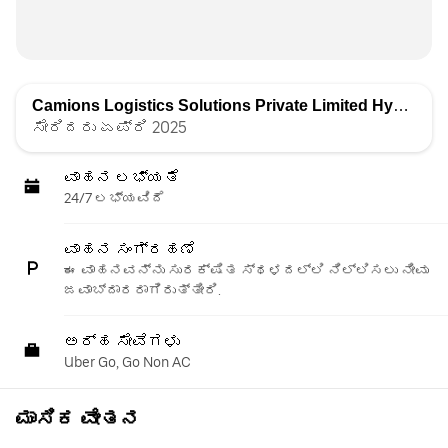
Camions Logistics Solutions Private Limited Hyd
ರಿಂದ 
ಸೇರಿದರು ಏಪ್ರಿ 2025
ವಾಹನ ಲಭ್ಯತೆ
24/7 ಲಭ್ಯವಿದೆ
ವಾಹನ ಸಂಗ್ರಹಣೆ
ಈ ವಾಹನವನ್ನು ಸುರಕ್ಷಿತ ಸ್ಥಳದಲ್ಲಿ ನಿಲ್ಲಿಸಲು ನೀವು
ಜವಾಬ್ದಾರರಾಗಿರುತ್ತೀರಿ.
ಅರ್ಹ ಸೇವೆಗಳು
Uber Go, Go Non AC
ಮಾಸಿಕ ವೇತನ