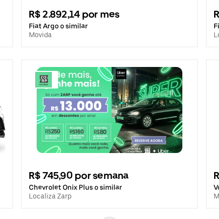
R$ 2.892,14 por mes
R
Fiat Argo o similar
F
Movida
L
R$ 745,90 por semana
R
Chevrolet Onix Plus o similar
V
Localiza Zarp
M