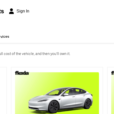
ts
Sign In
rvices
l cost of the vehicle, and then you’ll own it.