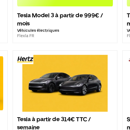
Tesla Model 3 à partir de 999€ /
T
mois
Véhicules électriques
V
Flexla FR
F
Tesla à partir de 314€ TTC /
S
semaine