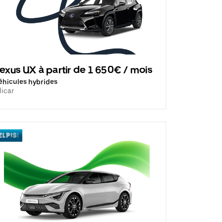
exus UX à partir de 1 650€ / mois
éhicules hybrides
licar