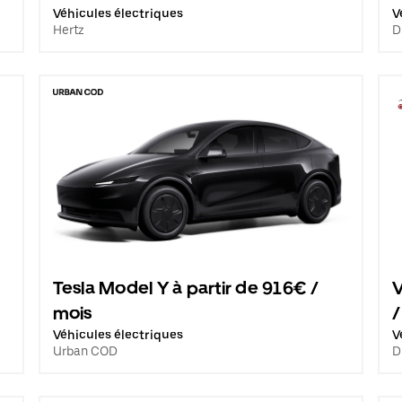
Véhicules électriques
V
Hertz
D
Tesla Model Y à partir de 916€ /
V
mois
/
Véhicules électriques
V
Urban COD
D