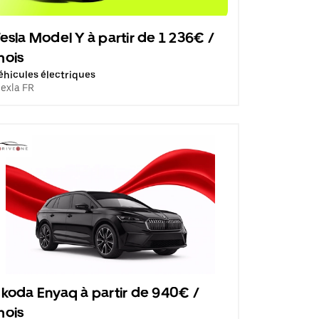
esla Model Y à partir de 1 236€ /
mois
éhicules électriques
lexla FR
koda Enyaq à partir de 940€ /
mois