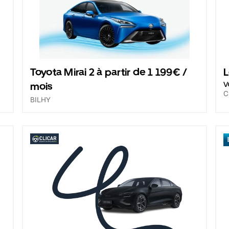
Toyota Mirai 2 à partir de 1 199€ /
L
mois
V
C
BILHY