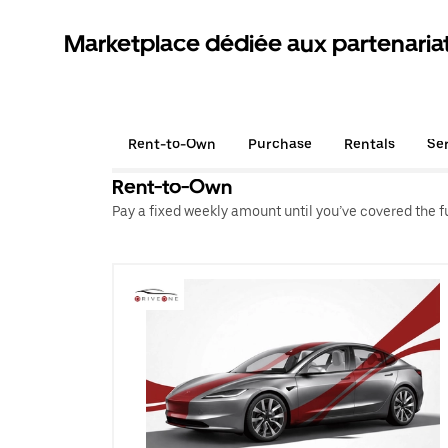
Marketplace dédiée aux partenaria
Rent-to-Own
Purchase
Rentals
Se
Rent-to-Own
Pay a fixed weekly amount until you’ve covered the ful