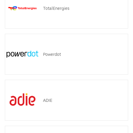
TotalEnergies
Powerdot
ADIE