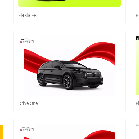
Flexla FR
H
Drive One
F