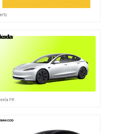
ertz
lexla FR