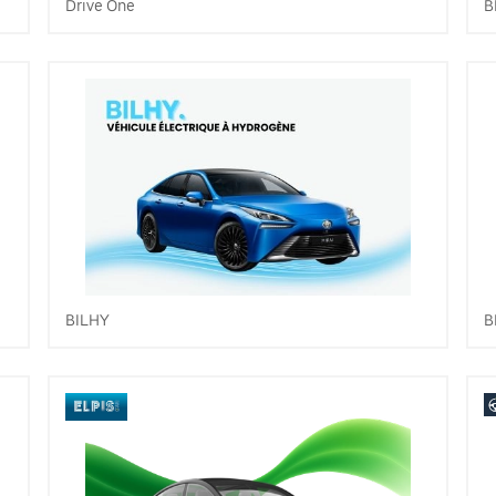
Drive One
B
BILHY
B