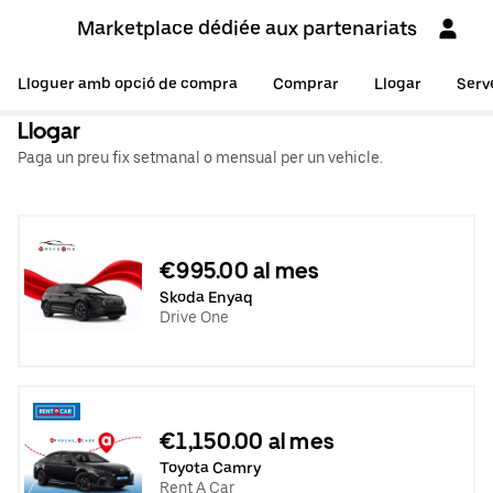
Marketplace dédiée aux partenariats
Lloguer amb opció de compra
Comprar
Llogar
Serv
Llogar
Paga un preu fix setmanal o mensual per un vehicle.
€995.00 al mes
Skoda Enyaq
Drive One
€1,150.00 al mes
Toyota Camry
Rent A Car