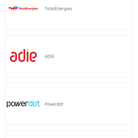
TotalEnergies
ADIE
Powerdot