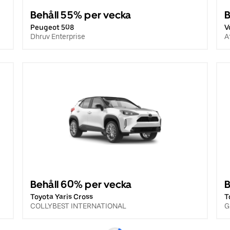
Behåll 55% per vecka
B
Peugeot 508
V
Dhruv Enterprise
A
Behåll 60% per vecka
B
Toyota Yaris Cross
T
COLLYBEST INTERNATIONAL
G