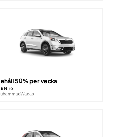
ehåll 50% per vecka
ia Niro
uhammadWaqas