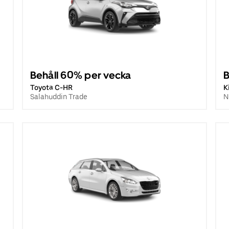
Behåll 60% per vecka
B
Toyota C-HR
K
Salahuddin Trade
N