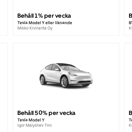
Behåll 1% per vecka
B
Tesla Model Y eller liknande
B
Mikko Kiviranta Oy
K
Behåll 50% per vecka
B
Tesla Model Y
T
Igor Malyshev Tmi
K