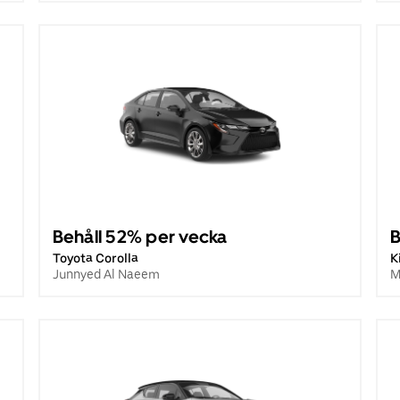
Behåll 52% per vecka
B
Toyota Corolla
K
Junnyed Al Naeem
M