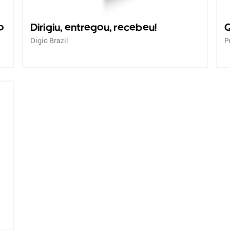
o
Dirigiu, entregou, recebeu!
Q
Digio Brazil
P