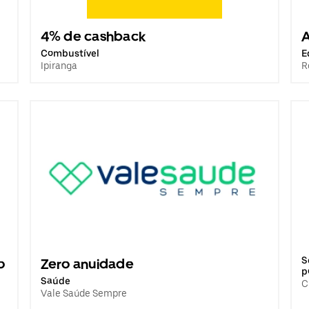
4% de cashback
A
Combustível
E
Ipiranga
R
S
o
Zero anuidade
p
Saúde
C
Vale Saúde Sempre