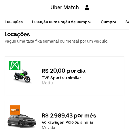
Uber Match
Locações
Locação com opção de compra
Compra
S
Locações
Pague uma taxa fixa semanal ou mensal por um veículo.
R$ 20,00 por dia
TVS Sport ou similar
Mottu
R$ 2.989,43 por mês
Volkswagen Polo ou similar
Movida