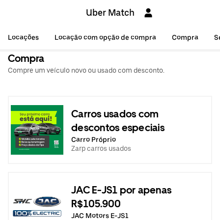
Uber Match
Locações
Locação com opção de compra
Compra
S
Compra
Compre um veículo novo ou usado com desconto.
Carros usados com
descontos especiais
Carro Próprio
Zarp carros usados
JAC E-JS1 por apenas
R$105.900
JAC Motors E-JS1