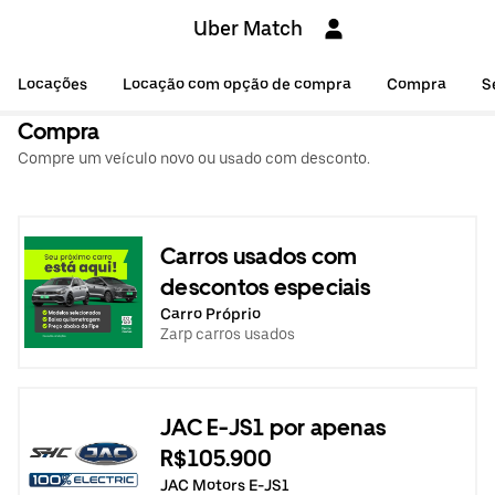
Uber Match
Locações
Locação com opção de compra
Compra
S
Compra
Compre um veículo novo ou usado com desconto.
Carros usados com
descontos especiais
Carro Próprio
Zarp carros usados
JAC E-JS1 por apenas
R$105.900
JAC Motors E-JS1