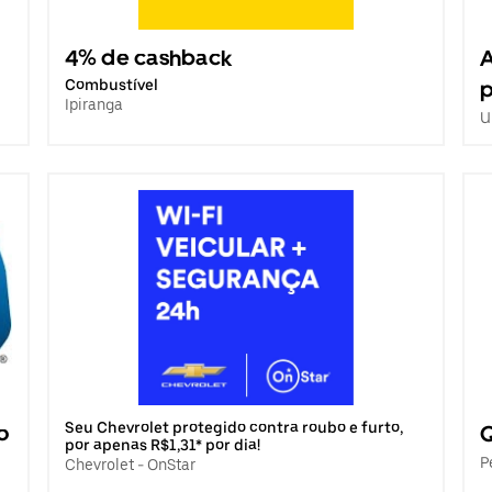
4% de cashback
A
Combustível
p
Ipiranga
U
Seu Chevrolet protegido contra roubo e furto,
o
Q
por apenas R$1,31* por dia!
P
Chevrolet - OnStar