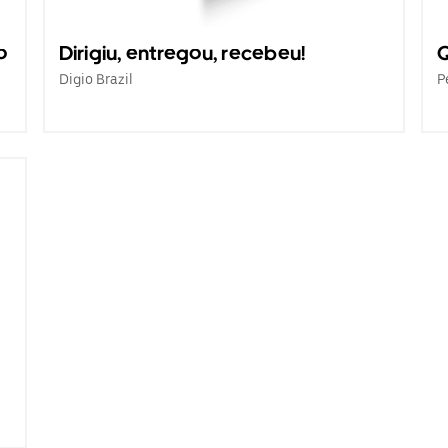
o
Dirigiu, entregou, recebeu!
Q
Digio Brazil
P