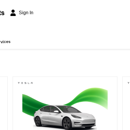
ts
Sign In
rvices