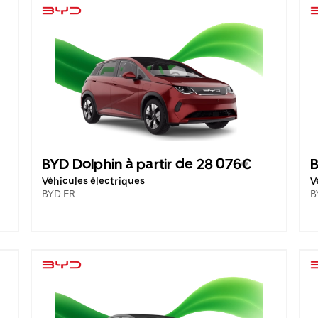
BYD Dolphin à partir de 28 076€
B
Véhicules électriques
V
BYD FR
B