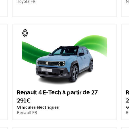
Toyota FR
N
Renault 4 E-Tech à partir de 27
R
291€
Véhicules électriques
V
Renault FR
R