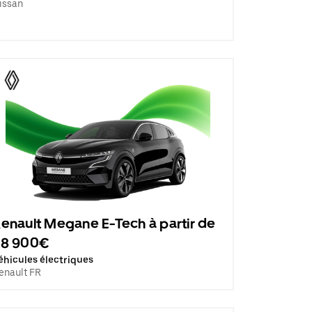
issan
enault Megane E-Tech à partir de
28 900€
éhicules électriques
enault FR