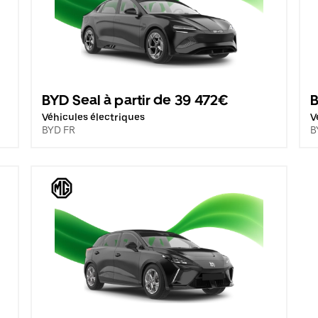
BYD Seal à partir de 39 472€
B
Véhicules électriques
V
BYD FR
B