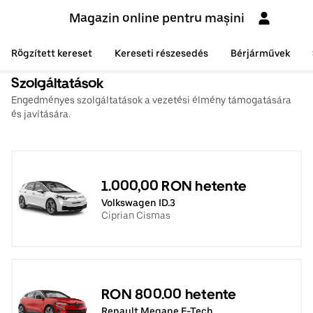
Magazin online pentru mașini
Rögzített kereset
Kereseti részesedés
Bérjárművek
Szolgáltatások
Engedményes szolgáltatások a vezetési élmény támogatására
és javítására.
1.000,00 RON hetente
Volkswagen ID.3
Ciprian Cismas
RON 800.00 hetente
Renault Megane E-Tech