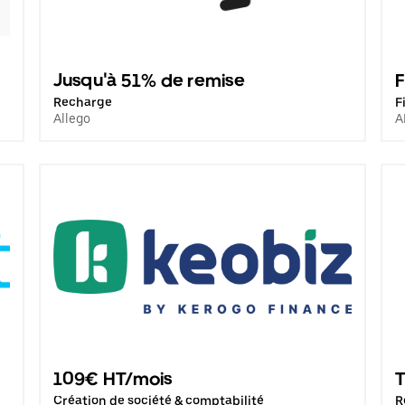
Jusqu'à 51% de remise
Recharge
F
Allego
A
109€ HT/mois
T
Création de société & comptabilité
R