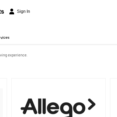
ts
Sign In
rvices
ving experience.