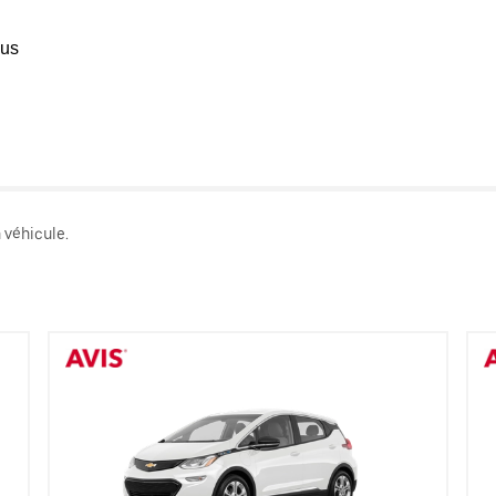
ous
 véhicule.