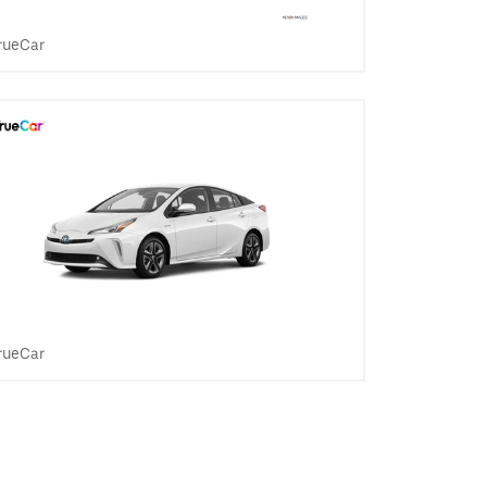
rueCar
rueCar