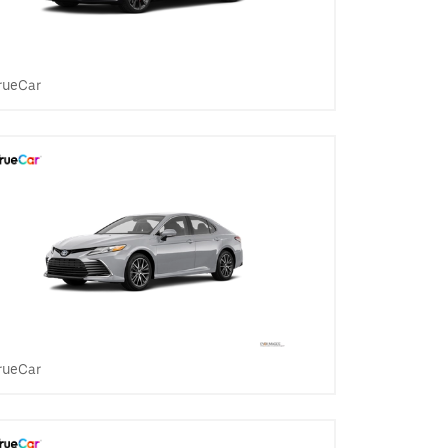
rueCar
rueCar