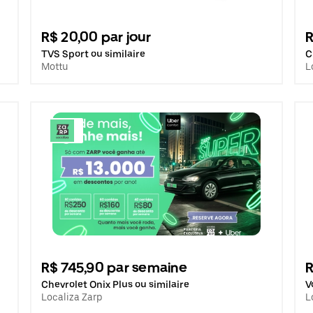
R$ 20,00 par jour
R
TVS Sport ou similaire
C
Mottu
L
R$ 745,90 par semaine
R
Chevrolet Onix Plus ou similaire
V
Localiza Zarp
L