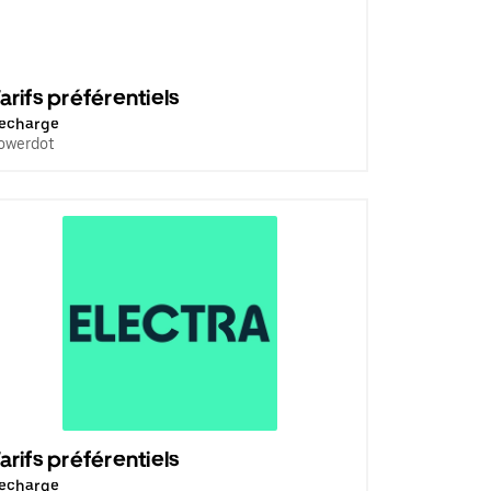
arifs préférentiels
echarge
owerdot
arifs préférentiels
echarge