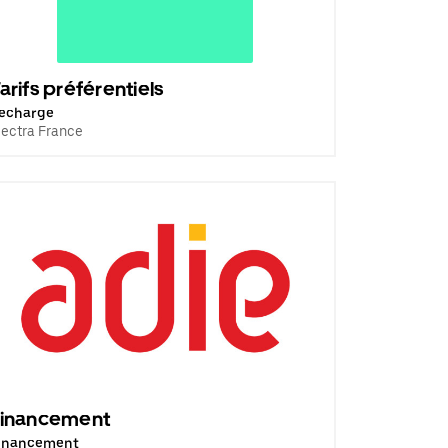
arifs préférentiels
echarge
lectra France
Financement
inancement