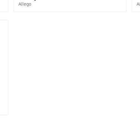
Allego
A