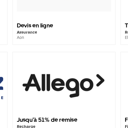
Devis en ligne
T
Assurance
R
Aon
E
Jusqu'à 51% de remise
Recharge
F