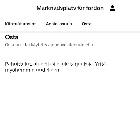
Marknadsplats för fordon
Kiinteät ansiot
Ansio-osuus
Osta
Osta
Osta uusi tai käytetty ajoneuvo alennuksella.
Pahoittelut, alueellasi ei ole tarjouksia. Yritä
myöhemmin uudelleen