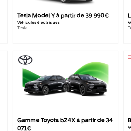
Tesla Model Y à partir de 39 990€
L
Véhicules électriques
V
Tesla
T
Gamme Toyota bZ4X à partir de 34
B
071€
V