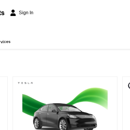
ts
Sign In
rvices