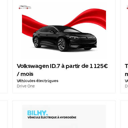
Volkswagen ID.7 à partir de 1 125€
T
/ mois
Véhicules électriques
V
Drive One
D