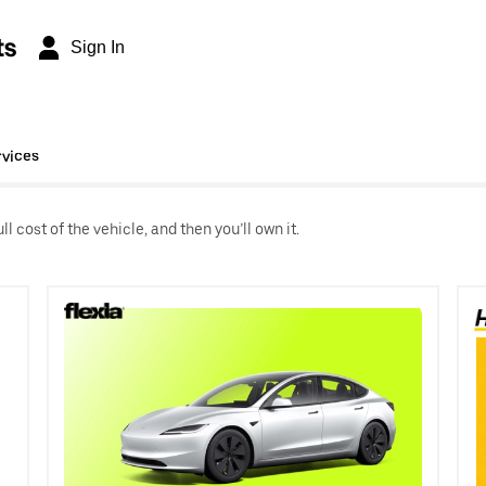
ts
Sign In
rvices
l cost of the vehicle, and then you’ll own it.