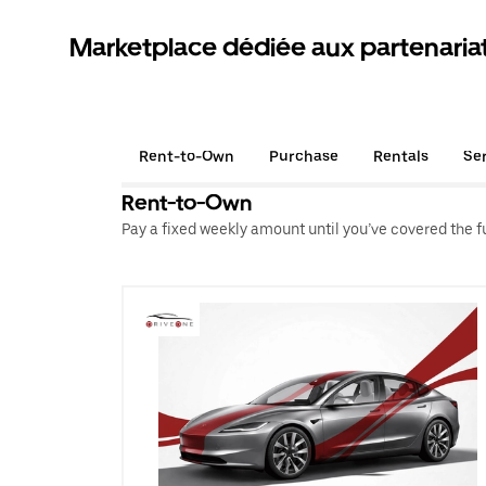
Marketplace dédiée aux partenaria
Rent-to-Own
Purchase
Rentals
Se
Rent-to-Own
Pay a fixed weekly amount until you’ve covered the ful