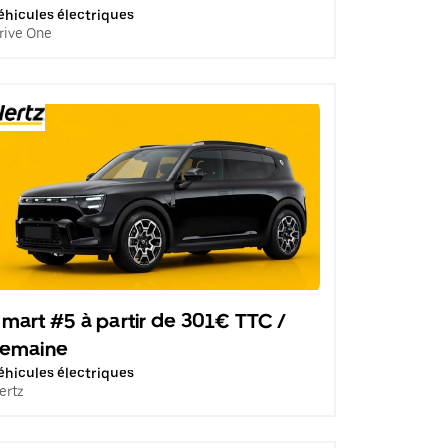
éhicules électriques
rive One
mart #5 à partir de 301€ TTC /
semaine
éhicules électriques
ertz