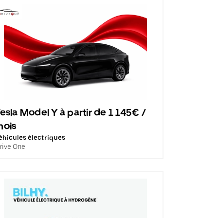
esla Model Y à partir de 1 145€ /
mois
éhicules électriques
rive One