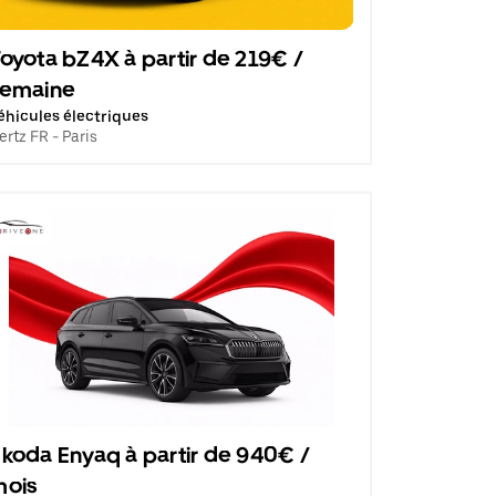
oyota bZ4X à partir de 219€ /
semaine
éhicules électriques
ertz FR - Paris
koda Enyaq à partir de 940€ /
mois