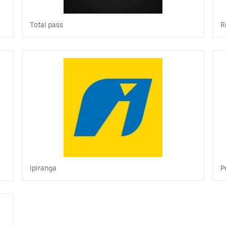
Total pass
R
Ipiranga
P